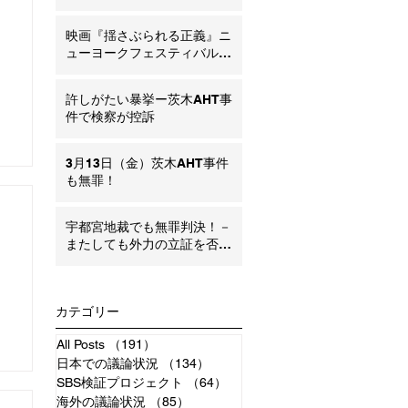
ポジウム ―SBS・AHT問題の
今とこれから―
映画『揺さぶられる正義』ニ
ューヨークフェスティバル銀
賞受賞のお知らせ
許しがたい暴挙ー茨木AHT事
件で検察が控訴
3月13日（金）茨木AHT事件
も無罪！
宇都宮地裁でも無罪判決！－
またしても外力の立証を否定
（内因の可能性）追記：弁護
団声明
カテゴリー
All Posts
（191）
191件の記事
日本での議論状況
（134）
134件の記事
SBS検証プロジェクト
（64）
64件の記事
海外の議論状況
（85）
85件の記事