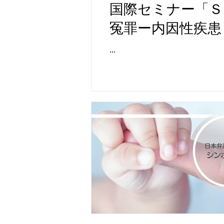
国際セミナー「Ｓ
冤罪ー内因性疾患
者からの提言」ー
...
内因を外傷と誤診