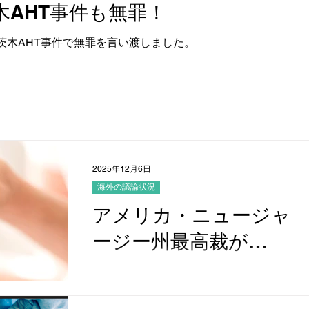
木AHT事件も無罪！
、茨木AHT事件で無罪を言い渡しました。
2025年12月6日
海外の議論状況
アメリカ・ニュージャ
ージー州最高裁が
SBS/AHTの証拠排除を
ニュージャージー州最高裁でSBS/AHT仮説
に基づく証拠を排除
決定