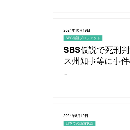
2024年10月19日
SBS検証プロジェクト
SBS仮説で死刑
ス州知事等に事件
た
...
2024年8月12日
日本での議論状況