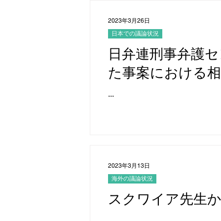
2023年3月26日
日本での議論状況
日弁連刑事弁護セ
た事案における相
を公表
...
2023年3月13日
海外の議論状況
スクワイア先生
...