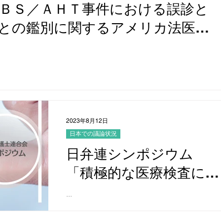
ＢＳ／ＡＨＴ事件における誤診と
との鑑別に関するアメリカ法医学
アメリカ法医学者が警鐘をならす
するリスク
2023年8月12日
日本での議論状況
日弁連シンポジウム
「積極的な医療検査によ
り冤罪を防ぐ質量分析・
...
遺伝子解析の結果無罪と