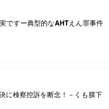
実ですー典型的なAHTえん罪事件
決に検察控訴を断念！－くも膜下