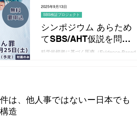
2025年9月13日
SBS検証プロジェクト
シンポジウム あらため
てSBS/AHT仮説を問う
「医学と司法のはざま
科学的根拠に基づく医療（Evidence-Based
Medicine、EBM）の観点から、SBS/AHT
で生まれつづけるえん
問題を整理し、問題提起を行います。ぜひ
罪」参加申込受付中！
ご参加ください！ 日時・場所 日時：10月
25日（土） 13時から17時30分（開場12
時45分） 会場： ビジョンセンター東京駅
前...
件は、他人事ではないー日本でも
構造