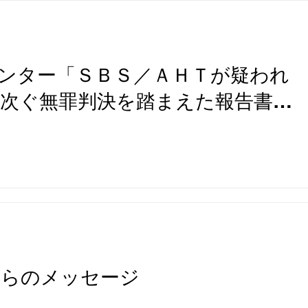
なった虐待疑い2事例」
8月18日18時開催
ンター「ＳＢＳ／ＡＨＴが疑われ
次ぐ無罪判決を踏まえた報告書」
からのメッセージ