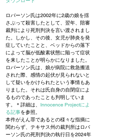
ダウンロード
ロバーソン氏は2002年に2歳の娘を揺
さぶって殺害したとして、翌年、陪審
裁判により死刑判決を言い渡されまし
た。しかし、その後、女児が肺炎を発
症していたことと、ベッドからの落下
によって脳が低酸素状態に陥って症状
を来したことが明らかになりました。
ロバーソン氏は、娘が病院に救急搬送
された際、感情の起伏が見られないと
して疑いをかけられたという事情もあ
りました。それは氏自身の自閉症によ
るものであったことも判明していま
す。＊詳細は、
Innocence Projectによ
る記事
を参照。
本件がえん罪であるとの様々な指摘に
関わらず、テキサス州の裁判所はロバ
ーソン氏の死刑判決の執行日を2024年