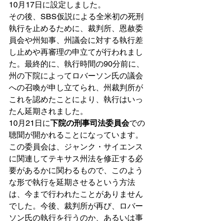
10月17日に設定しました。
その後、SBS仮説による全米初の死刑
執行を止めるために、裁判所、恩赦委
員会や州知事、州議会に対する執行差
し止めや再審理の申立てが行われまし
た。最終的に、執行時間の90分前に、
州の下院によってロバーソン氏の議会
への召喚が申し立てられ、州裁判所が
これを認めたことにより、執行はいっ
たん延期されました。
10月21日に
下院の刑事司法委員会
での
聴聞が開かれることになっています。
この委員会は、ジャンク・サイエンス
に関連してテキサス州法を修正する必
要があるかに関わるもので、このよう
な形で執行を延期させるという方法
は、今まで行われたことがありません
でした。今後、裁判所が再び、ロバー
ソン氏の執行を行うのか、あるいは事