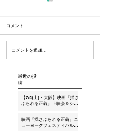
3月13日（金）茨木AHT事
件も無罪！
2026年3月13日、大阪地裁
コメント
は、茨木AHT事件で無罪を言
い渡しました。
コメントを追加…
宇都宮地裁でも
決！－またして
立証を否定（内
性）追記：弁護
最近の投
稿
【7/4(土)・大阪】映画『揺さ
ぶられる正義』上映会＆シン
ポジウム ―SBS・AHT問題の
今とこれから―
映画『揺さぶられる正義』ニ
ューヨークフェスティバル銀
賞受賞のお知らせ