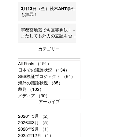
3月13日（金）茨木AHT事件
も無罪！
宇都宮地裁でも無罪判決！－
またしても外力の立証を否定
（内因の可能性）追記：弁護
団声明
カテゴリー
All Posts
（191）
191件の記事
日本での議論状況
（134）
134件の記事
SBS検証プロジェクト
（64）
64件の記事
海外の議論状況
（85）
85件の記事
裁判
（102）
102件の記事
メディア
（30）
30件の記事
アーカイブ
2026年5月
（2）
2件の記事
2026年3月
（5）
5件の記事
2026年2月
（1）
1件の記事
2025年12月
（1）
1件の記事