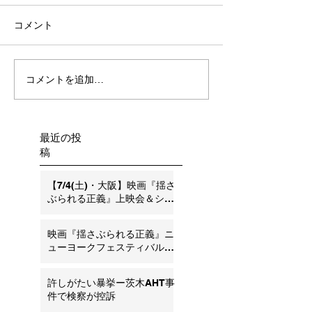
2026年3月13日、大阪地裁
コメント
は、茨木AHT事件で無罪を言
い渡しました。
コメントを追加…
宇都宮地裁でも
決！－またして
立証を否定（内
性）追記：弁護
最近の投
稿
【7/4(土)・大阪】映画『揺さ
ぶられる正義』上映会＆シン
ポジウム ―SBS・AHT問題の
今とこれから―
映画『揺さぶられる正義』ニ
ューヨークフェスティバル銀
賞受賞のお知らせ
許しがたい暴挙ー茨木AHT事
件で検察が控訴