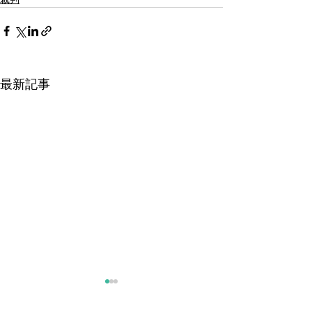
最新記事
3月13日（金）茨木AHT事
件も無罪！