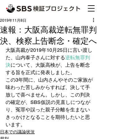
2019年11月8日
速報：大阪高裁逆転無罪判
決、検察上告断念・確定へ
大阪高裁が2019年10月25日に言い渡し
た、山内泰子さんに対する
逆転無罪判
決
について、大阪高検が、上告を断念
する旨を正式に発表しました。
この3年間に、山内さんやそのご家族が
味わった苦しみからすれば、決して手
放しで喜べません。しかし、この判決
の確定が、SBS仮説の見直しにつなが
り、冤罪や誤った親子分離を生まない
きっかけとなることを期待したいと思
います。
日本での議論状況
裁判