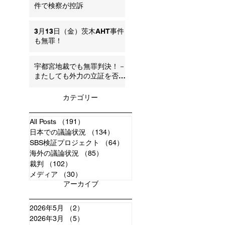
件で検察が控訴
3月13日（金）茨木AHT事件
も無罪！
宇都宮地裁でも無罪判決！－
またしても外力の立証を否定
（内因の可能性）追記：弁護
団声明
カテゴリー
All Posts
（191）
191件の記事
日本での議論状況
（134）
134件の記事
SBS検証プロジェクト
（64）
64件の記事
海外の議論状況
（85）
85件の記事
裁判
（102）
102件の記事
メディア
（30）
30件の記事
アーカイブ
2026年5月
（2）
2件の記事
2026年3月
（5）
5件の記事