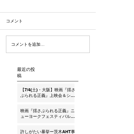
コメント
コメントを追加…
アメリカ・ニュージャー
シンポジウム 
ジー州最高裁がSBS/AHT
SBS/AHT仮説
の証拠排除を決定
学と司法のはざ
れつづけるえん
最近の投
申込受付中！
稿
【7/4(土)・大阪】映画『揺さ
ぶられる正義』上映会＆シン
ポジウム ―SBS・AHT問題の
今とこれから―
映画『揺さぶられる正義』ニ
ューヨークフェスティバル銀
賞受賞のお知らせ
許しがたい暴挙ー茨木AHT事