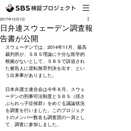
2017年12月1日
日弁連スウェーデン調査報
告書が公開
スウェーデンでは、2014年11月、最高
裁判所が、ＳＢＳ理論に十分な医学的
根拠がないとして、ＳＢＳで訴追され
た被告人に逆転無罪判決を出す、とい
う出来事がありました。

日本弁護士連合会は今年８月、スウェ
ーデンの刑事司法制度とＳＢＳ（揺さ
ぶられっ子症候群）をめぐる議論状況
を調査を行いました。このプロジェク
トのメンバー数名も調査団の一員とし
て、調査に参加しました。
