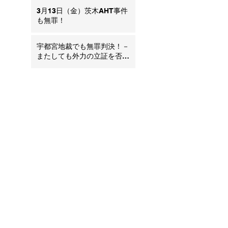
3月13日（金）茨木AHT事件
も無罪！
宇都宮地裁でも無罪判決！－
またしても外力の立証を否定
（内因の可能性）追記：弁護
団声明