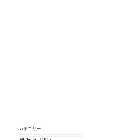
！
事
カテゴリー
All Posts
（191）
191件の記事