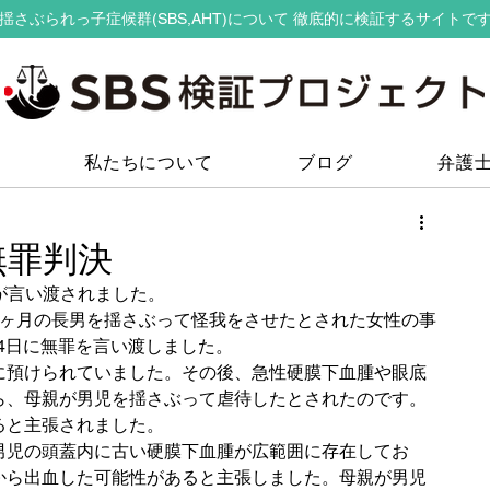
揺さぶられっ子症候群(SBS,AHT)について 徹底的に検証するサイトで
私たちについて
ブログ
弁護
無罪判決
が言い渡されました。
4ヶ月の長男を揺さぶって怪我をさせたとされた女性の事
月4日に無罪を言い渡しました。
に預けられていました。その後、急性硬膜下血腫や眼底
ら、母親が男児を揺さぶって虐待したとされたのです。
ると主張されました。
男児の頭蓋内に古い硬膜下血腫が広範囲に存在してお
から出血した可能性があると主張しました。母親が男児