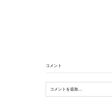
許しがたい暴挙ー茨木AHT事
コメント
が控訴
茨木AHT事件の無罪判決に対し
は不当にも控訴を申し立てた。
コメントを追加…