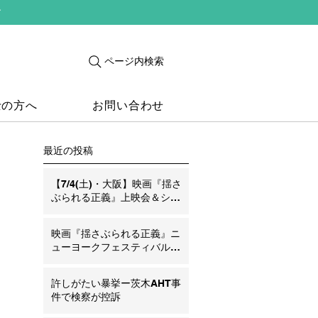
す
ページ内検索
士の方へ
お問い合わせ
最近の投稿
【7/4(土)・大阪】映画『揺さ
ぶられる正義』上映会＆シン
ポジウム ―SBS・AHT問題の
今とこれから―
映画『揺さぶられる正義』ニ
ューヨークフェスティバル銀
賞受賞のお知らせ
許しがたい暴挙ー茨木AHT事
件で検察が控訴